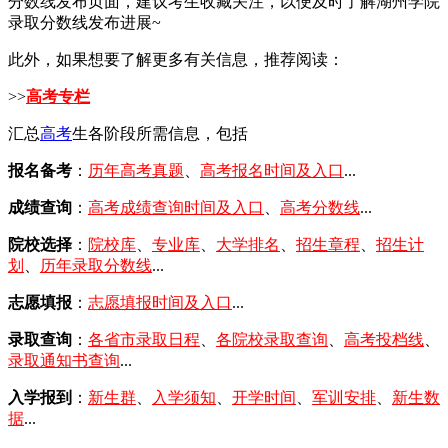
分数线发布页面，建议考生收藏关注，以便及时了解湖州学院
录取分数线发布进展~
此外，如果想要了解更多有关信息，推荐阅读：
>>
高考专栏
汇总
高考
生各阶段所需信息，包括
报名备考
：
历年高考真题
、
高考报名时间及入口
...
成绩查询
：
高考成绩查询时间及入口
、
高考分数线
...
院校选择
：
院校库
、
专业库
、
大学排名
、
招生章程
、
招生计
划
、
历年录取分数线
...
志愿填报
：
志愿填报时间及入口
...
录取查询
：
各省市录取日程
、
各院校录取查询
、
高考投档线
、
录取通知书查询
...
入学报到
：
新生群
、
入学须知
、
开学时间
、
军训安排
、
新生数
据
...