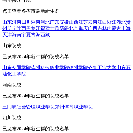
省份快速导航
点击查看各省市最新新生群
山东
河南
四川
湖南
河北
广东
安徽
山西
江苏
云南
江西
浙江
湖北
贵
州
辽宁
陕西
黑龙江
福建
甘肃
新疆
北京
重庆
广西
吉林
内蒙古
上海
天津
海南
宁夏
青海
西藏
山东院校
已发布2024年新生群的院校名单
山东交通学院
滨州科技职业学院
德州学院
齐鲁工业大学
山东石
油化工学院
河南院校
已发布2024年新生群的院校名单
三门峡社会管理职业学院
郑州体育职业学院
四川院校
已发布2024年新生群的院校名单