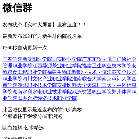
微信群
发布状态
【实时大屏幕】
发布速度！！
最新发布2024官方新生群的院校名单
每60秒自动更新一次
宜春学院
新
沈阳医学院
西安欧亚学院
广东东软学院
三门峡社会
管理职业学院
江西婺源茶业职业学院
福建卫生职业技术学院
安
徽粮食工程职业学院
福建生物工程职业技术学院
江苏安全技术
职业学院
四川文化产业职业学院
淮南联合大学
南京审计大学金
审学院
湖北职业技术学院
安徽医科大学
天津理工大学中环信息
学院
湖南水利水电职业技术学院
武汉交通职业学院
郑州体育职
业学院
民办合肥经济技术职业学院
此区域仅显示最近发布的前20所高校
全部请往下继续分省市浏览