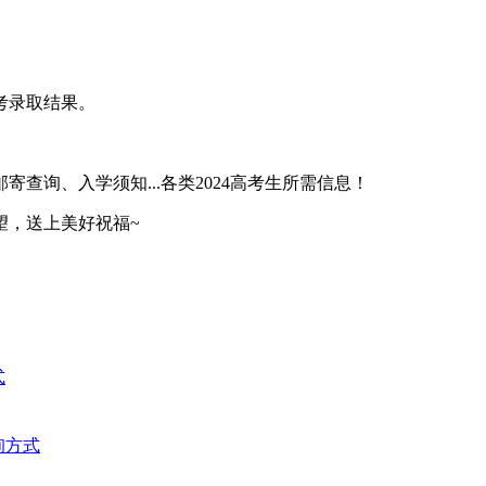
考录取结果。
查询、入学须知...各类2024高考生所需信息！
望，送上美好祝福~
式
询方式