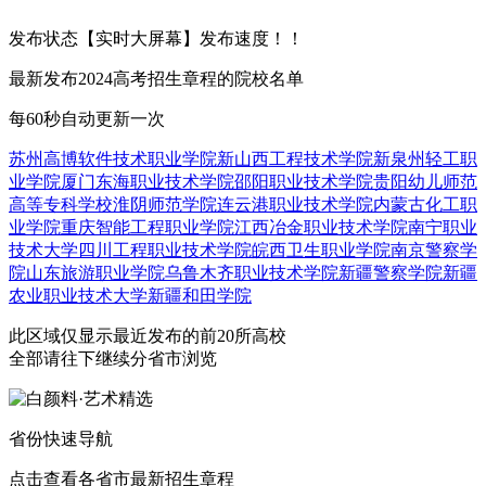
发布状态
【实时大屏幕】
发布速度！！
最新发布2024高考招生章程的院校名单
每60秒自动更新一次
苏州高博软件技术职业学院
新
山西工程技术学院
新
泉州轻工职
业学院
厦门东海职业技术学院
邵阳职业技术学院
贵阳幼儿师范
高等专科学校
淮阴师范学院
连云港职业技术学院
内蒙古化工职
业学院
重庆智能工程职业学院
江西冶金职业技术学院
南宁职业
技术大学
四川工程职业技术学院
皖西卫生职业学院
南京警察学
院
山东旅游职业学院
乌鲁木齐职业技术学院
新疆警察学院
新疆
农业职业技术大学
新疆和田学院
此区域仅显示最近发布的前20所高校
全部请往下继续分省市浏览
省份快速导航
点击查看各省市最新招生章程