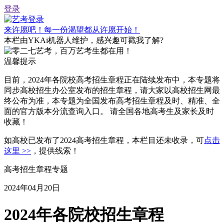
登录
来许愿吧！每一份渴望都从许愿开始！
本栏由YKAi机器人维护，感兴趣可戳我了解
?
温馨提示
目前，2024年各院校高考招生章程正在陆续发布中，
本专题将
同步高校招生办公室发布的招生章程
，请大家以高校招生网最
终公布为准，本专题为全国发布高考招生章程及时、精准、全
面的官方版本分流查询入口。
请全国各地高考生及家长及时
收藏！
如高校已发布了2024高考招生章程，本栏目还未收录，可
点击
这里 >>
，提供线索！
高考招生章程专题
2024年04月20日
2024年各院校招生章程