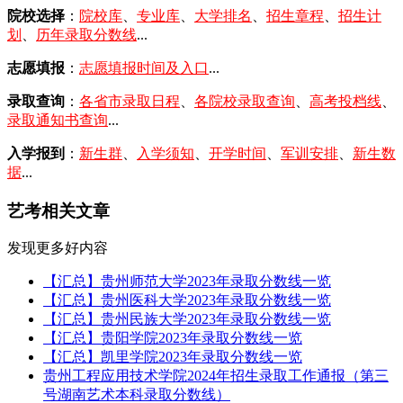
院校选择
：
院校库
、
专业库
、
大学排名
、
招生章程
、
招生计
划
、
历年录取分数线
...
志愿填报
：
志愿填报时间及入口
...
录取查询
：
各省市录取日程
、
各院校录取查询
、
高考投档线
、
录取通知书查询
...
入学报到
：
新生群
、
入学须知
、
开学时间
、
军训安排
、
新生数
据
...
艺考相关文章
发现更多好内容
【汇总】贵州师范大学2023年录取分数线一览
【汇总】贵州医科大学2023年录取分数线一览
【汇总】贵州民族大学2023年录取分数线一览
【汇总】贵阳学院2023年录取分数线一览
【汇总】凯里学院2023年录取分数线一览
贵州工程应用技术学院2024年招生录取工作通报（第三
号湖南艺术本科录取分数线）