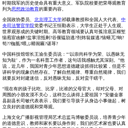
时期我军的历史使命具有重大意义。军队院校要把荣辱观教育
列为
思想政治教育
的重要内容。
全国政协委员、
北京理工大学
祁载康教授和全国人大代表、
中
央司法警官学院
党委书记王恒勤表示，大学生正处于人生观、
世界观形成的关键时期。高等教育领域要认真岢孤涫底苁榧堑
恼庖宦凼觯?盐掌涫抵剩?谷偃韫劢逃?剂炜翁媒逃?恼蟮兀?晌?
笱??枷胝?喂ぷ鞯闹匾?谌荨?
中国科技馆馆长王渝生委员说：“‘以崇尚科学为荣、以愚昧无
知为耻’，作为一名科普工作者，这句话我感触尤其深刻。”他
说，近几年，我国对青少年思想道德建设抓得比较紧，但是不
讲科学的现象仍然存在。了解自然规律、尊重自然规律，我们
就要反对封建迷信，反对愚昧无知，反对蛮干瞎干。
“现在有的孩子比吃、比穿，比谁的父母官大，却对父母、对
周围的小朋友漠不关心，这样怎么谈得上爱祖国？”安徽金寨
县副县长司敏代表表示，我们要引导孩子从身边小事做起，树
立良好的道德观和荣辱观。
上海文化广播影视管理局艺术总监马博敏委员说，培养青少年
的道德意识，教师和家长要以身作则，我们的艺术家也要认真