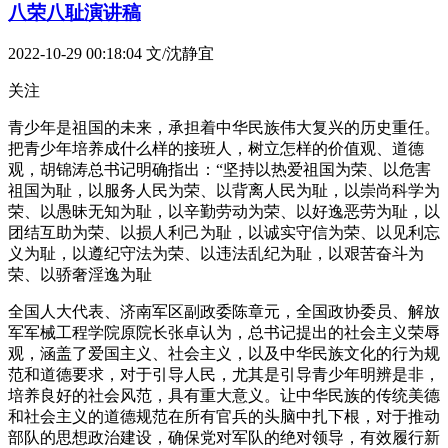
八荣八耻演讲稿
2022-10-29 00:18:04
文/沈静宜
关注
青少年是祖国的未来，承担着中华民族伟大复兴的历史重任。
把青少年培养成什么样的接班人，树立怎样的价值观、道德
观，胡锦涛总书记明确指出：“坚持以热爱祖国为荣、以危害
祖国为耻，以服务人民为荣、以背离人民为耻，以崇尚科学为
荣、以愚昧无知为耻，以辛勤劳动为荣、以好逸恶劳为耻，以
团结互助为荣、以损人利己为耻，以诚实守信为荣、以见利忘
义为耻，以遵纪守法为荣、以违法乱纪为耻，以艰苦奋斗为
荣、以骄奢淫逸为耻
全国人大代表、济南军区副政委陈章元，全国政协委员、解放
军军械工程学院原院长张卓认为，总书记提出的社会主义荣辱
观，涵盖了爱国主义、社会主义，以及中华民族文化的行为规
范和道德要求，对于引导人民，尤其是引导青少年明辨是非，
培养良好的社会风范，具有重大意义。让中华民族的传统美德
和社会主义的道德规范在所有官兵的头脑中扎下根，对于推动
部队的思想政治建设，确保党对军队的绝对领导，有效履行新