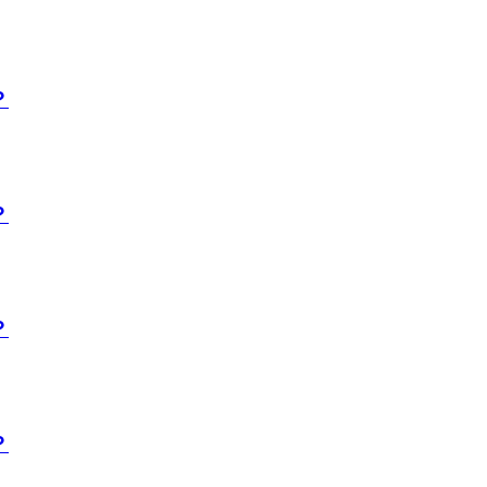
？
？
？
？