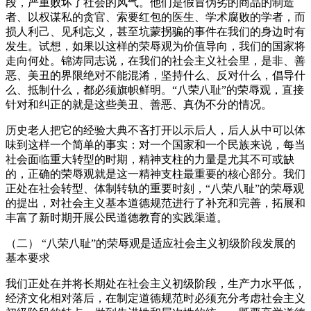
段，严重败坏了社会的风气。他们是假冒伪劣的商品的制造
者、以权谋私的贪官、索要红包的医生、学术腐败的学者，而
损人利己、见利忘义，甚至坑蒙拐骗的事件在我们的身边时有
发生。试想，如果以这样的荣辱观为价值导向，我们的国家将
走向何处。锦涛同志说，在我们的社会主义社会里，是非、善
恶、美丑的界限绝对不能混淆，坚持什么、反对什么，倡导什
么、抵制什么，都必须旗帜鲜明。“八荣八耻”的荣辱观，直接
针对和纠正的就是这些美丑、善恶、真伪不分的情况。
历史老人把它的经验大典不吝打开以示后人，后人从中可以体
味到这样一个简单的事实：对一个国家和一个民族来说，每当
社会面临重大转型的时期，精神支柱的力量是尤其不可或缺
的，正确的荣辱观就是这一精神支柱最重要的核心部分。我们
正处在社会转型、体制转轨的重要时刻，“八荣八耻”的荣辱观
的提出，对社会主义基本道德规范进行了补充和完善，拓展和
丰富了新时期开展公民道德教育的实践渠道。
（二） “八荣八耻”的荣辱观是适应社会主义初级阶段发展的
基本要求
我们正处在并将长期处在社会主义初级阶段，生产力水平低，
经济文化相对落后，在制定道德规范时必须充分考虑社会主义