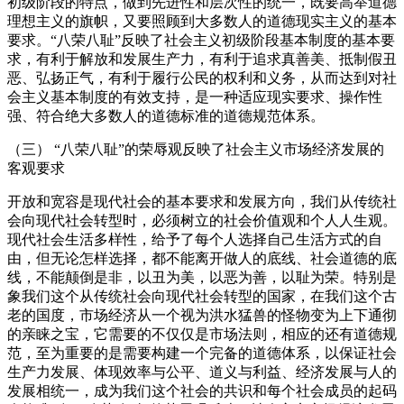
初级阶段的特点，做到先进性和层次性的统一，既要高举道德
理想主义的旗帜，又要照顾到大多数人的道德现实主义的基本
要求。“八荣八耻”反映了社会主义初级阶段基本制度的基本要
求，有利于解放和发展生产力，有利于追求真善美、抵制假丑
恶、弘扬正气，有利于履行公民的权利和义务，从而达到对社
会主义基本制度的有效支持，是一种适应现实要求、操作性
强、符合绝大多数人的道德标准的道德规范体系。
（三） “八荣八耻”的荣辱观反映了社会主义市场经济发展的
客观要求
开放和宽容是现代社会的基本要求和发展方向，我们从传统社
会向现代社会转型时，必须树立的社会价值观和个人人生观。
现代社会生活多样性，给予了每个人选择自己生活方式的自
由，但无论怎样选择，都不能离开做人的底线、社会道德的底
线，不能颠倒是非，以丑为美，以恶为善，以耻为荣。特别是
象我们这个从传统社会向现代社会转型的国家，在我们这个古
老的国度，市场经济从一个视为洪水猛兽的怪物变为上下通彻
的亲睐之宝，它需要的不仅仅是市场法则，相应的还有道德规
范，至为重要的是需要构建一个完备的道德体系，以保证社会
生产力发展、体现效率与公平、道义与利益、经济发展与人的
发展相统一，成为我们这个社会的共识和每个社会成员的起码