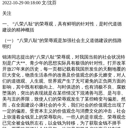
2022-10-29 00:18:00
文/沈芬
关注
一、 “八荣八耻”的荣辱观，具有鲜明的针对性，是时代道德
建设的精神概括
（一） “八荣八耻”的荣辱观是加强社会主义道德建设的指路
明灯
锦涛同志提出的“八荣八耻”荣辱观，对我国当前的社会状况特
别是广大**、青少年的思想实际具有极强的针对性。打开改革
开放27年来的历史，每一页都记载着我国所发生的天翻地覆的
巨大变化，物质生活条件的改善及价值观念的多元嬗变，对人
们的道德观、人生观、世界观产生了无可避免的正负两方面的
影响，其中既有积极向上、与时俱进的，也有消极不良、腐败
堕落的，突出的表现就是在某些情况下混淆善与恶、是与非、
美与丑的界限，致使人们的荣辱观发生了某些畸变与偏差。然
而，在全面建设小康社会的今天，我们社会的价值观念出现了
一定的偏差。受资本主义的价值观念与消费文化的冲击，社会
上弥漫着金钱至上的荣辱取向。一些人的是非观念、荣辱观念
已完全被金钱所左右，以金钱为转移，为了获取金钱不择手