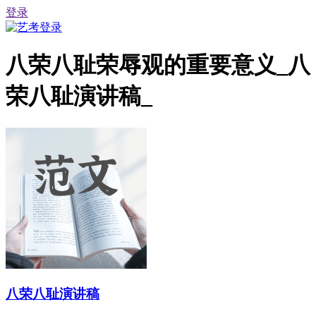
登录
八荣八耻荣辱观的重要意义_八
荣八耻演讲稿_
八荣八耻演讲稿