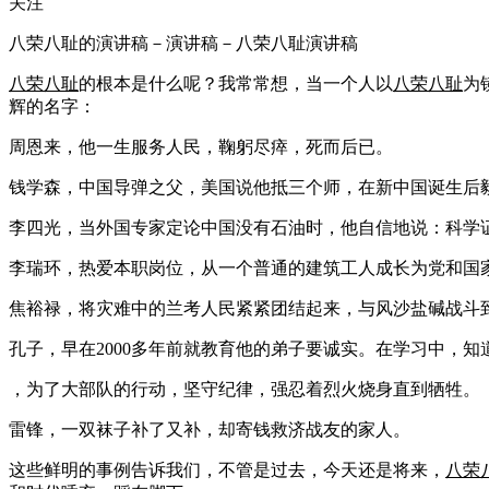
关注
八荣八耻的演讲稿－演讲稿－八荣八耻演讲稿
八荣八耻
的根本是什么呢？我常常想，当一个人以
八荣八耻
为
辉的名字：
周恩来，他一生服务人民，鞠躬尽瘁，死而后已。
钱学森，中国导弹之父，美国说他抵三个师，在新中国诞生后
李四光，当外国专家定论中国没有石油时，他自信地说：科学
李瑞环，热爱本职岗位，从一个普通的建筑工人成长为党和国
焦裕禄，将灾难中的兰考人民紧紧团结起来，与风沙盐碱战斗
孔子，早在2000多年前就教育他的弟子要诚实。在学习中，
，为了大部队的行动，坚守纪律，强忍着烈火烧身直到牺牲。
雷锋，一双袜子补了又补，却寄钱救济战友的家人。
这些鲜明的事例告诉我们，不管是过去，今天还是将来，
八荣