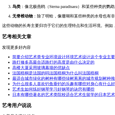
鸟类
：像北极燕鸥（Sterna paradisaea）和某些种
无脊椎动物
：除了明蛤，像珊瑚和某些种类的水母也有非
这些动物的长寿主要归功于它们的生理特点和生活环境。例如
艺考相关文章
发现更多好内容
简要介绍艺术类专业环境设计环境艺术设计这个专业主要
路灯修多高最合适路灯的高度是由什么决定的
高楼大厦采用玻璃幕墙的优缺点
法国梧桐是法国的吗法国梧桐为什么叫法国梧桐
最适合城市绿化的树种有哪些绿树葱葱的城市规划树种推
为什么很多人喜欢钓鱼垂钓的乐趣有哪些对身心有什么好
艺术生如何练好钢琴学习好钢琴的诀窍有哪些
日本有哪些著名的艺术类院校适合艺术生留学的日本艺术
艺考用户说说