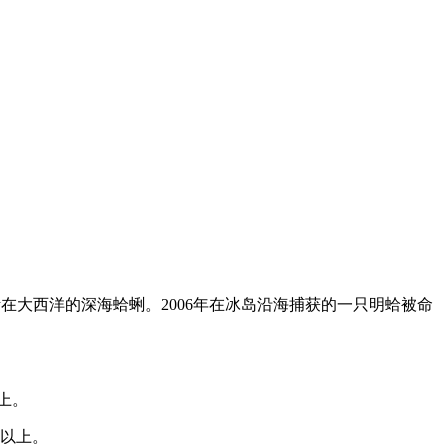
种生活在大西洋的深海蛤蜊。2006年在冰岛沿海捕获的一只明蛤被命
以上。
岁以上。