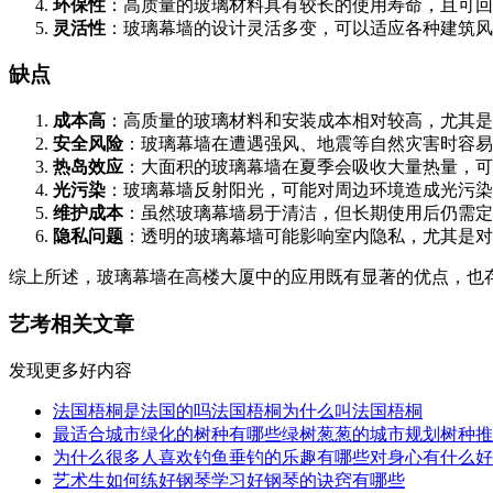
环保性
：高质量的玻璃材料具有较长的使用寿命，且可回
灵活性
：玻璃幕墙的设计灵活多变，可以适应各种建筑风
缺点
成本高
：高质量的玻璃材料和安装成本相对较高，尤其是
安全风险
：玻璃幕墙在遭遇强风、地震等自然灾害时容易
热岛效应
：大面积的玻璃幕墙在夏季会吸收大量热量，可
光污染
：玻璃幕墙反射阳光，可能对周边环境造成光污染
维护成本
：虽然玻璃幕墙易于清洁，但长期使用后仍需定
隐私问题
：透明的玻璃幕墙可能影响室内隐私，尤其是对
综上所述，玻璃幕墙在高楼大厦中的应用既有显著的优点，也
艺考相关文章
发现更多好内容
法国梧桐是法国的吗法国梧桐为什么叫法国梧桐
最适合城市绿化的树种有哪些绿树葱葱的城市规划树种推
为什么很多人喜欢钓鱼垂钓的乐趣有哪些对身心有什么好
艺术生如何练好钢琴学习好钢琴的诀窍有哪些