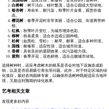
法国梧桐
：适应性强，耐修剪，是良好的行道树种。
白桦树
：树干洁白，枝叶繁茂，适合公园或大型绿地。
银杏树
：寿命长，耐污染，秋季叶片金黄，观赏价值
高。
樱花树
：春季开花时非常美丽，适合公园、街道两旁种
植。
红枫
：秋季叶片变红，为城市增添色彩。
柳树
：枝条柔美，适合水边或公园种植。
松树
（如黑松、雪松）：耐旱、耐寒，适合多种环境。
国槐
：耐修剪，适应性强，适合城市街道。
香樟
：具有良好的遮阴效果，抗污染能力强。
紫荆
：春季开花，花色鲜艳，适合点缀城市绿地。
选择树种时，还应考虑树木的根系是否会对地下设施造成影
响，以及是否容易吸引害虫等问题。此外，对于特定区域的绿
化项目，最好咨询园林专家，以确保所选树种既能适应当地环
境，又能达到预期的绿化效果。
艺考相关文章
发现更多好内容