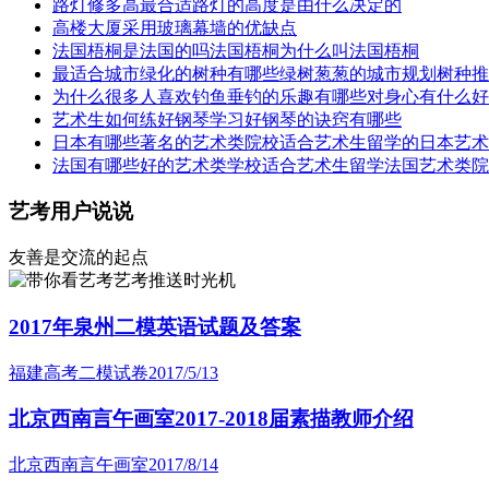
路灯修多高最合适路灯的高度是由什么决定的
高楼大厦采用玻璃幕墙的优缺点
法国梧桐是法国的吗法国梧桐为什么叫法国梧桐
最适合城市绿化的树种有哪些绿树葱葱的城市规划树种推
为什么很多人喜欢钓鱼垂钓的乐趣有哪些对身心有什么好
艺术生如何练好钢琴学习好钢琴的诀窍有哪些
日本有哪些著名的艺术类院校适合艺术生留学的日本艺术
法国有哪些好的艺术类学校适合艺术生留学法国艺术类院
艺考用户说说
友善是交流的起点
艺考推送时光机
2017年泉州二模英语试题及答案
福建高考二模试卷
2017/5/13
北京西南言午画室2017-2018届素描教师介绍
北京西南言午画室
2017/8/14