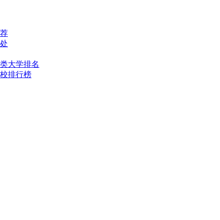
荐
处
类大学排名
校排行榜