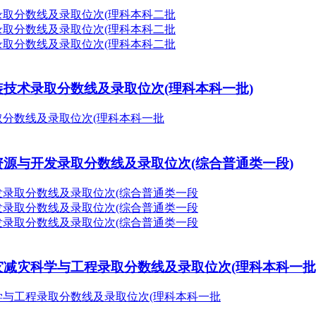
封装技术录取分数线及录取位次(理科本科一批)
药资源与开发录取分数线及录取位次(综合普通类一段)
防灾减灾科学与工程录取分数线及录取位次(理科本科一批