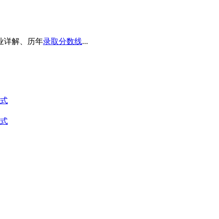
业详解、历年
录取分数线
...
方式
方式