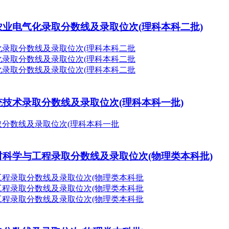
西农业电气化录取分数线及录取位次(理科本科二批)
系统技术录取分数线及录取位次(理科本科一批)
木材科学与工程录取分数线及录取位次(物理类本科批)