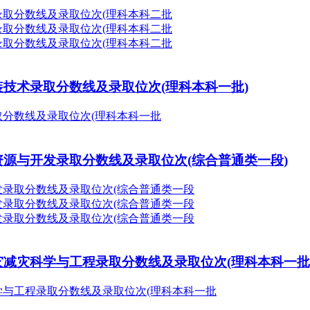
封装技术录取分数线及录取位次(理科本科一批)
药资源与开发录取分数线及录取位次(综合普通类一段)
防灾减灾科学与工程录取分数线及录取位次(理科本科一批