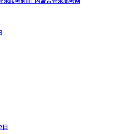
蒙古音乐联考时间_内蒙古音乐高考网
日
2日