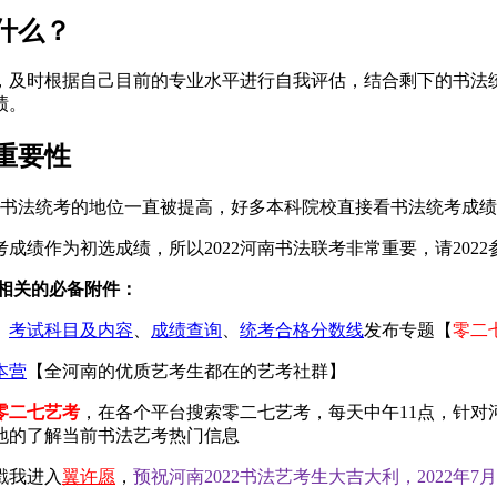
什么？
向，及时根据自己目前的专业水平进行自我评估，结合剩下的书
绩。
重要性
，书法统考的地位一直被提高，好多本科院校直接看书法统考成
绩作为初选成绩，所以2022河南书法联考非常重要，请2022
考相关的必备附件：
、
考试科目及内容
、
成绩查询
、
统考合格分数线
发布专题【
零二
本营
【全河南的优质艺考生都在的艺考社群】
零二七艺考
，在各个平台搜索零二七艺考，每天中午11点，针对
地的了解当前书法艺考热门信息
戳我进入
翼许愿
，
预祝河南2022书法艺考生大吉大利，2022年