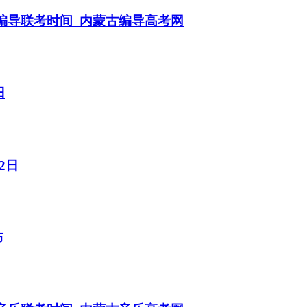
蒙古编导联考时间_内蒙古编导高考网
日
2日
布