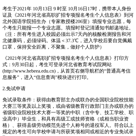
考生于2021年 10月13日 9 时至 10月16日17时，携带本人身份
证及《2021年河北省高职扩招专项报名考生个人信息表》到河
北外国语学院招生办（专家教授楼206室）填报专业志愿，每
个考生只能报一个专业志愿。填报时登记清通知书邮递地址。
（注：所有考生进入校园必须出示7天内的核酸检测报告和河
北健康码，必须绿码。体温＜37.3℃，进入学校后要自觉佩戴
口罩，保持安全距离，不聚集，做好个人防护）
《2021年河北省高职扩招专项报名考生个人信息表》打印方
式：9月30日起，考生可登录河北省教育考试院网站
(http://www.hebeea.edu.cn)，从首页右侧导航栏的“普通高考信
息服务”，进入“信息查询”模块进行打印。
2.免试申请
免试录取条件：获得由教育部主办或联办的全国职业院校技能
大赛三等奖及以上奖项，或由省级教育行政部门主办或联办的
省级职业院校技术大赛一等奖的中职（含中专、技工学校、职
业高中）毕业生，和具有高级工或技师资格（或相当职业资
格）、获得县级劳动模范先进个人称号的退役军人。符合以上
规定的考生可向学校申请与所获奖项相同或相近的专业免试录