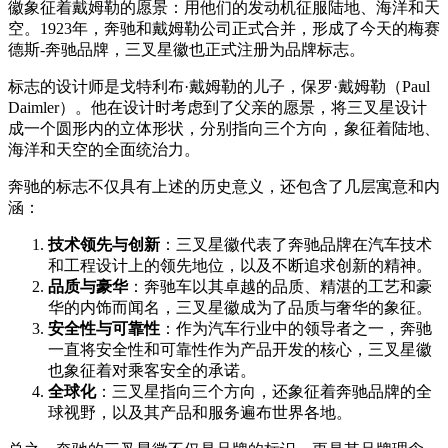
徽象征着戴姆勒的愿景：用他们的发动机征服陆地、海洋和天
空。1923年，奔驰和戴姆勒公司正式合并，形成了今天的梅赛
德斯-奔驰品牌，三叉星徽也正式注册为品牌标志。
标志的设计师是戈特利布·戴姆勒的儿子，保罗·戴姆勒（Paul
Daimler）。他在设计时考虑到了父亲的愿景，将三叉星设计
成一个圆形内的立体形状，分别指向三个方向，象征着陆地、
海洋和天空的全面统治力。
奔驰的标志不仅具有上述的历史意义，还包含了几层寓意和内
涵：
技术领先与创新
：三叉星徽代表了奔驰品牌在汽车技术
和工程设计上的领先地位，以及不断追求创新的精神。
品质与豪华
：奔驰车以其卓越的品质、精湛的工艺和豪
华的内饰而闻名，三叉星徽成为了品质与奢华的象征。
安全性与可靠性
：作为汽车行业中的领导者之一，奔驰
一直将安全性和可靠性作为产品开发的核心，三叉星徽
也象征着对乘客安全的承诺。
全球化
：三叉星指向三个方向，还象征着奔驰品牌的全
球视野，以及其产品和服务遍布世界各地。