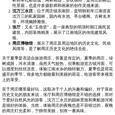
桥和单孔桥组成，两桥相连，形状独特，是周庄的标志
性景观，也是许多摄影师和画家的创作灵感来源。
沈万三水庄
：位于周庄镇东南部，是明朝初年江南首富
沈万三的私家园林，园内有水池、亭台楼阁、古树名木
等，环境幽静雅致。
张厅
：又名“玉燕堂”，是一座典型的明清时期江南民居
建筑，内部装饰精美，展示了江南地区的传统建筑风
格。
周庄博物馆
：展示了周庄及周边地区的历史文化、民俗
风情等，是了解周庄历史文化的绝佳去处。
关于夏季是否适合旅游周庄，答案是肯定的。夏季的周庄，绿
树成荫，河水清澈，虽然天气较热，但乘船游览古镇河面，可
以感受到丝丝凉意，体验江南水乡的独特魅力。夏季也是荷花
盛开的季节，很多地方都能看到美丽的荷花，给游客带来视觉
上的享受。
至于周庄哪里最好玩，这取决于个人的兴趣和偏好。对于喜欢
历史文化的朋友来说，张厅和周庄博物馆是不错的选择；而对
于爱好自然风光的游客，沈万三水庄的园林景致和乘船游河将
是很好的体验。当然，体验周庄的夜晚也是不容错过的，夜晚
的周庄灯光柔和，宁静而美丽，别有一番风味。