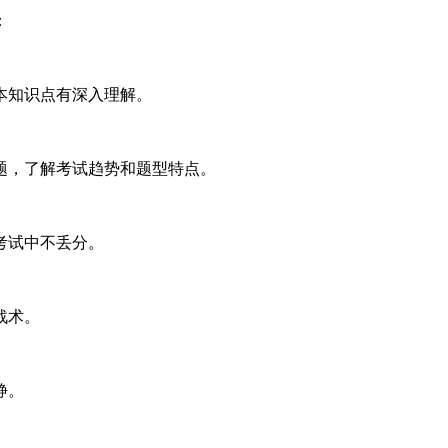
：
本知识点有深入理解。
题，了解考试趋势和题型特点。
考试中不丢分。
战术。
静。