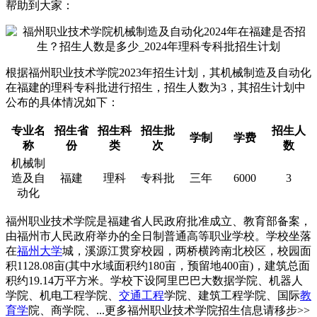
帮助到大家：
根据福州职业技术学院2023年招生计划，其机械制造及自动化
在福建的理科专科批进行招生，招生人数为3，其招生计划中
公布的具体情况如下：
专业名
招生省
招生科
招生批
招生人
学制
学费
称
份
类
次
数
机械制
造及自
福建
理科
专科批
三年
6000
3
动化
福州职业技术学院是福建省人民政府批准成立、教育部备案，
由福州市人民政府举办的全日制普通高等职业学校。学校坐落
在
福州大学
城，溪源江贯穿校园，两桥横跨南北校区，校园面
积1128.08亩(其中水域面积约180亩，预留地400亩)，建筑总面
积约19.14万平方米。学校下设阿里巴巴大数据学院、机器人
学院、机电工程学院、
交通工程
学院、建筑工程学院、国际
教
育学
院、商学院、...更多福州职业技术学院招生信息请移步>>