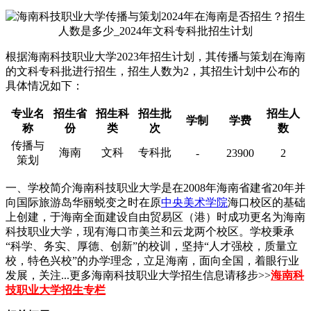
根据海南科技职业大学2023年招生计划，其传播与策划在海南
的文科专科批进行招生，招生人数为2，其招生计划中公布的
具体情况如下：
专业名
招生省
招生科
招生批
招生人
学制
学费
称
份
类
次
数
传播与
海南
文科
专科批
-
23900
2
策划
一、学校简介海南科技职业大学是在2008年海南省建省20年并
向国际旅游岛华丽蜕变之时在原
中央美术学院
海口校区的基础
上创建，于海南全面建设自由贸易区（港）时成功更名为海南
科技职业大学，现有海口市美兰和云龙两个校区。学校秉承
“科学、务实、厚德、创新”的校训，坚持“人才强校，质量立
校，特色兴校”的办学理念，立足海南，面向全国，着眼行业
发展，关注...更多海南科技职业大学招生信息请移步>>
海南科
技职业大学招生专栏