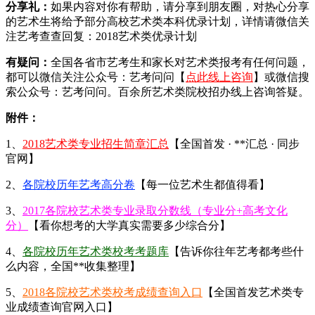
分享礼：
如果内容对你有帮助，请分享到朋友圈，对热心分享
的艺术生将给予部分高校艺术类本科优录计划，详情请微信关
注艺考查查回复：2018艺术类优录计划
有疑问：
全国各省市艺考生和家长对艺术类报考有任何问题，
都可以微信关注公众号：艺考问问【
点此线上咨询
】或微信搜
索公众号：艺考问问。百余所艺术类院校招办线上咨询答疑。
附件：
1、
2018艺术类专业招生简章汇总
【全国首发 · **汇总 · 同步
官网】
2、
各院校历年艺考高分卷
【每一位艺术生都值得看】
3、
2017各院校艺术类专业录取分数线（专业分+高考文化
分）
【看你想考的大学真实需要多少综合分】
4、
各院校历年艺术类校考考题库
【告诉你往年艺考都考些什
么内容，全国**收集整理】
5、
2018各院校艺术类校考成绩查询入口
【全国首发艺术类专
业成绩查询官网入口】