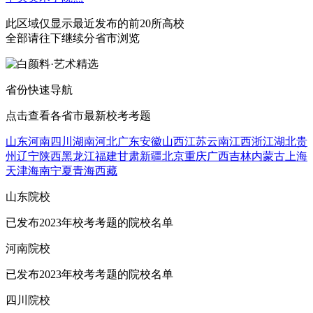
此区域仅显示最近发布的前20所高校
全部请往下继续分省市浏览
省份快速导航
点击查看各省市最新校考考题
山东
河南
四川
湖南
河北
广东
安徽
山西
江苏
云南
江西
浙江
湖北
贵
州
辽宁
陕西
黑龙江
福建
甘肃
新疆
北京
重庆
广西
吉林
内蒙古
上海
天津
海南
宁夏
青海
西藏
山东院校
已发布2023年校考考题的院校名单
河南院校
已发布2023年校考考题的院校名单
四川院校