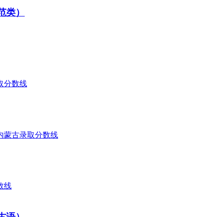
范类）
古语）