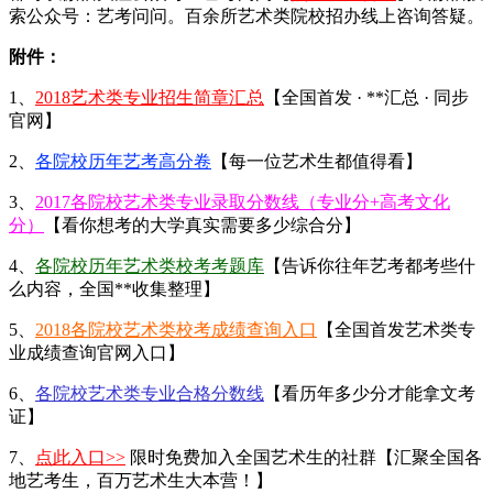
索公众号：艺考问问。百余所艺术类院校招办线上咨询答疑。
附件：
1、
2018艺术类专业招生简章汇总
【全国首发 · **汇总 · 同步
官网】
2、
各院校历年艺考高分卷
【每一位艺术生都值得看】
3、
2017各院校艺术类专业录取分数线（专业分+高考文化
分）
【看你想考的大学真实需要多少综合分】
4、
各院校历年艺术类校考考题库
【告诉你往年艺考都考些什
么内容，全国**收集整理】
5、
2018各院校艺术类校考成绩查询入口
【全国首发艺术类专
业成绩查询官网入口】
6、
各院校艺术类专业合格分数线
【看历年多少分才能拿文考
证】
7、
点此入口>>
限时免费加入全国艺术生的社群【汇聚全国各
地艺考生，百万艺术生大本营！】