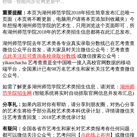
秒级 · 智能同步官网更新中...
重要提醒：
本页为湖州师范学院2018年招生简章发布汇总唯一
页面（本页将不断更新，电脑用户请将本页添加到收藏夹）今
年想报考湖州师范学院的艺术生，只用浏览这个页面即可，所
有湖州师范学院2018年的艺术类招生信息都将在此汇总发布。
湖州师范学院去年艺术类各专业真实录取分数线已在艺考查查
微信公众平台首发，
请大家及时关注微信公众号：艺考查查
点此关注后可查询各校录取分数线
或微信搜索公众号：
yikaochacha
艺考查查是全中国唯一接入高校官网数据的移动
端平台，全国累计已有98万名艺术生和家长关注艺考查查微信
公众号。
如需了解更多湖州师范学院艺术类招生信息，请浏览：
湖州师
范学院招生网
(智能系统将实时自动抓取官网信息并发布汇总)
分享礼：
如果内容对你有帮助，请分享到朋友圈，对热心分享
的艺术生将给予部分高校艺术类本科优录计划，详情请微信关
注艺考查查回复：2018艺术类优录计划
有疑问：
全国各省市艺考生和家长对艺术类报考有任何问题，
都可以微信关注公众号：艺考问问【
点此线上咨询
】或微信搜