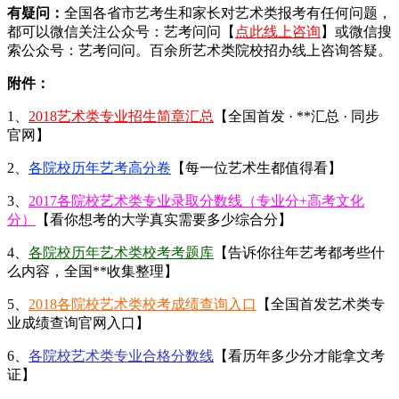
有疑问：
全国各省市艺考生和家长对艺术类报考有任何问题，
都可以微信关注公众号：艺考问问【
点此线上咨询
】或微信搜
索公众号：艺考问问。百余所艺术类院校招办线上咨询答疑。
附件：
1、
2018艺术类专业招生简章汇总
【全国首发 · **汇总 · 同步
官网】
2、
各院校历年艺考高分卷
【每一位艺术生都值得看】
3、
2017各院校艺术类专业录取分数线（专业分+高考文化
分）
【看你想考的大学真实需要多少综合分】
4、
各院校历年艺术类校考考题库
【告诉你往年艺考都考些什
么内容，全国**收集整理】
5、
2018各院校艺术类校考成绩查询入口
【全国首发艺术类专
业成绩查询官网入口】
6、
各院校艺术类专业合格分数线
【看历年多少分才能拿文考
证】