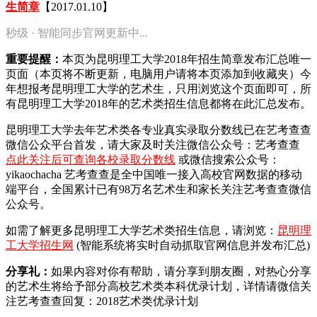
生简章
【2017.01.10】
秒级 · 智能同步官网更新中...
重要提醒：
本页为昆明理工大学2018年招生简章发布汇总唯一
页面（本页将不断更新，电脑用户请将本页添加到收藏夹）今
年想报考昆明理工大学的艺术生，只用浏览这个页面即可，所
有昆明理工大学2018年的艺术类招生信息都将在此汇总发布。
昆明理工大学去年艺术类各专业真实录取分数线已在艺考查查
微信公众平台首发，
请大家及时关注微信公众号：艺考查查
点此关注后可查询各校录取分数线
或微信搜索公众号：
yikaochacha
艺考查查是全中国唯一接入高校官网数据的移动
端平台，全国累计已有98万名艺术生和家长关注艺考查查微信
公众号。
如需了解更多昆明理工大学艺术类招生信息，请浏览：
昆明理
工大学招生网
(智能系统将实时自动抓取官网信息并发布汇总)
分享礼：
如果内容对你有帮助，请分享到朋友圈，对热心分享
的艺术生将给予部分高校艺术类本科优录计划，详情请微信关
注艺考查查回复：2018艺术类优录计划