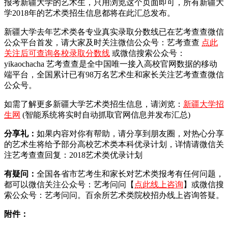
报考新疆大学的艺术生，只用浏览这个页面即可，所有新疆大
学2018年的艺术类招生信息都将在此汇总发布。
新疆大学去年艺术类各专业真实录取分数线已在艺考查查微信
公众平台首发，
请大家及时关注微信公众号：艺考查查
点此
关注后可查询各校录取分数线
或微信搜索公众号：
yikaochacha
艺考查查是全中国唯一接入高校官网数据的移动
端平台，全国累计已有98万名艺术生和家长关注艺考查查微信
公众号。
如需了解更多新疆大学艺术类招生信息，请浏览：
新疆大学招
生网
(智能系统将实时自动抓取官网信息并发布汇总)
分享礼：
如果内容对你有帮助，请分享到朋友圈，对热心分享
的艺术生将给予部分高校艺术类本科优录计划，详情请微信关
注艺考查查回复：2018艺术类优录计划
有疑问：
全国各省市艺考生和家长对艺术类报考有任何问题，
都可以微信关注公众号：艺考问问【
点此线上咨询
】或微信搜
索公众号：艺考问问。百余所艺术类院校招办线上咨询答疑。
附件：