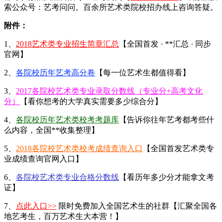
索公众号：艺考问问。百余所艺术类院校招办线上咨询答疑。
附件：
1、
2018艺术类专业招生简章汇总
【全国首发 · **汇总 · 同步
官网】
2、
各院校历年艺考高分卷
【每一位艺术生都值得看】
3、
2017各院校艺术类专业录取分数线（专业分+高考文化
分）
【看你想考的大学真实需要多少综合分】
4、
各院校历年艺术类校考考题库
【告诉你往年艺考都考些什
么内容，全国**收集整理】
5、
2018各院校艺术类校考成绩查询入口
【全国首发艺术类专
业成绩查询官网入口】
6、
各院校艺术类专业合格分数线
【看历年多少分才能拿文考
证】
7、
点此入口>>
限时免费加入全国艺术生的社群【汇聚全国各
地艺考生，百万艺术生大本营！】