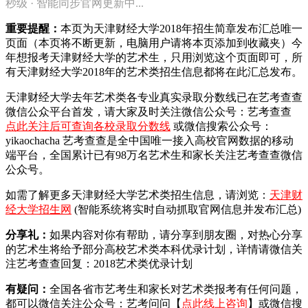
秒级 · 智能同步官网更新中...
重要提醒：
本页为天津财经大学2018年招生简章发布汇总唯一
页面（本页将不断更新，电脑用户请将本页添加到收藏夹）今
年想报考天津财经大学的艺术生，只用浏览这个页面即可，所
有天津财经大学2018年的艺术类招生信息都将在此汇总发布。
天津财经大学去年艺术类各专业真实录取分数线已在艺考查查
微信公众平台首发，
请大家及时关注微信公众号：艺考查查
点此关注后可查询各校录取分数线
或微信搜索公众号：
yikaochacha
艺考查查是全中国唯一接入高校官网数据的移动
端平台，全国累计已有98万名艺术生和家长关注艺考查查微信
公众号。
如需了解更多天津财经大学艺术类招生信息，请浏览：
天津财
经大学招生网
(智能系统将实时自动抓取官网信息并发布汇总)
分享礼：
如果内容对你有帮助，请分享到朋友圈，对热心分享
的艺术生将给予部分高校艺术类本科优录计划，详情请微信关
注艺考查查回复：2018艺术类优录计划
有疑问：
全国各省市艺考生和家长对艺术类报考有任何问题，
都可以微信关注公众号：艺考问问【
点此线上咨询
】或微信搜