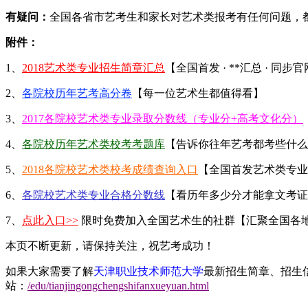
有疑问：
全国各省市艺考生和家长对艺术类报考有任何问题，
附件：
1、
2018艺术类专业招生简章汇总
【全国首发 · **汇总 · 同步
2、
各院校历年艺考高分卷
【每一位艺术生都值得看】
3、
2017各院校艺术类专业录取分数线（专业分+高考文化分）
4、
各院校历年艺术类校考考题库
【告诉你往年艺考都考些什么
5、
2018各院校艺术类校考成绩查询入口
【全国首发艺术类专业
6、
各院校艺术类专业合格分数线
【看历年多少分才能拿文考证
7、
点此入口>>
限时免费加入全国艺术生的社群【汇聚全国各
本页不断更新，请保持关注，祝艺考成功！
如果大家需要了解
天津职业技术师范大学
最新招生简章、招生
站：
/edu/tianjingongchengshifanxueyuan.html