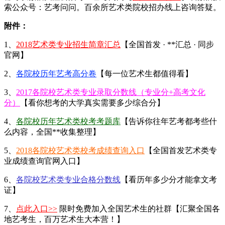
索公众号：艺考问问。百余所艺术类院校招办线上咨询答疑。
附件：
1、
2018艺术类专业招生简章汇总
【全国首发 · **汇总 · 同步
官网】
2、
各院校历年艺考高分卷
【每一位艺术生都值得看】
3、
2017各院校艺术类专业录取分数线（专业分+高考文化
分）
【看你想考的大学真实需要多少综合分】
4、
各院校历年艺术类校考考题库
【告诉你往年艺考都考些什
么内容，全国**收集整理】
5、
2018各院校艺术类校考成绩查询入口
【全国首发艺术类专
业成绩查询官网入口】
6、
各院校艺术类专业合格分数线
【看历年多少分才能拿文考
证】
7、
点此入口>>
限时免费加入全国艺术生的社群【汇聚全国各
地艺考生，百万艺术生大本营！】