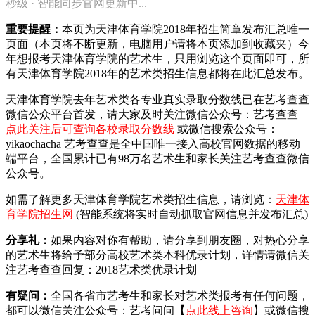
秒级 · 智能同步官网更新中...
重要提醒：
本页为天津体育学院2018年招生简章发布汇总唯一
页面（本页将不断更新，电脑用户请将本页添加到收藏夹）今
年想报考天津体育学院的艺术生，只用浏览这个页面即可，所
有天津体育学院2018年的艺术类招生信息都将在此汇总发布。
天津体育学院去年艺术类各专业真实录取分数线已在艺考查查
微信公众平台首发，
请大家及时关注微信公众号：艺考查查
点此关注后可查询各校录取分数线
或微信搜索公众号：
yikaochacha
艺考查查是全中国唯一接入高校官网数据的移动
端平台，全国累计已有98万名艺术生和家长关注艺考查查微信
公众号。
如需了解更多天津体育学院艺术类招生信息，请浏览：
天津体
育学院招生网
(智能系统将实时自动抓取官网信息并发布汇总)
分享礼：
如果内容对你有帮助，请分享到朋友圈，对热心分享
的艺术生将给予部分高校艺术类本科优录计划，详情请微信关
注艺考查查回复：2018艺术类优录计划
有疑问：
全国各省市艺考生和家长对艺术类报考有任何问题，
都可以微信关注公众号：艺考问问【
点此线上咨询
】或微信搜