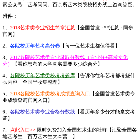
索公众号：艺考问问。百余所艺术类院校招办线上咨询答疑。
附件：
1、
2018艺术类专业招生简章汇总
【全国首发 · **汇总 · 同步
官网】
2、
各院校历年艺考高分卷
【每一位艺术生都值得看】
3、
2017各院校艺术类专业录取分数线（专业分+高考文化
分）
【看你想考的大学真实需要多少综合分】
4、
各院校历年艺术类校考考题库
【告诉你往年艺考都考些什
么内容，全国**收集整理】
5、
2018各院校艺术类校考成绩查询入口
【全国首发艺术类专
业成绩查询官网入口】
6、
各院校艺术类专业合格分数线
【看历年多少分才能拿文考
证】
7、
点此入口>>
限时免费加入全国艺术生的社群【汇聚全国各
地艺考生，百万艺术生大本营！】