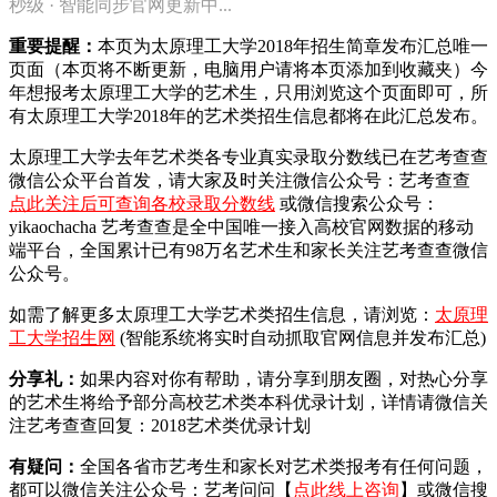
秒级 · 智能同步官网更新中...
重要提醒：
本页为太原理工大学2018年招生简章发布汇总唯一
页面（本页将不断更新，电脑用户请将本页添加到收藏夹）今
年想报考太原理工大学的艺术生，只用浏览这个页面即可，所
有太原理工大学2018年的艺术类招生信息都将在此汇总发布。
太原理工大学去年艺术类各专业真实录取分数线已在艺考查查
微信公众平台首发，
请大家及时关注微信公众号：艺考查查
点此关注后可查询各校录取分数线
或微信搜索公众号：
yikaochacha
艺考查查是全中国唯一接入高校官网数据的移动
端平台，全国累计已有98万名艺术生和家长关注艺考查查微信
公众号。
如需了解更多太原理工大学艺术类招生信息，请浏览：
太原理
工大学招生网
(智能系统将实时自动抓取官网信息并发布汇总)
分享礼：
如果内容对你有帮助，请分享到朋友圈，对热心分享
的艺术生将给予部分高校艺术类本科优录计划，详情请微信关
注艺考查查回复：2018艺术类优录计划
有疑问：
全国各省市艺考生和家长对艺术类报考有任何问题，
都可以微信关注公众号：艺考问问【
点此线上咨询
】或微信搜