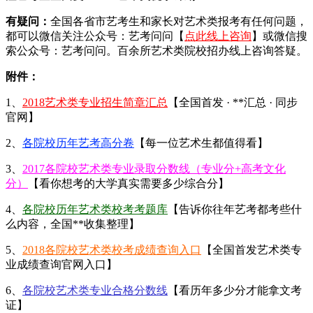
有疑问：
全国各省市艺考生和家长对艺术类报考有任何问题，
都可以微信关注公众号：艺考问问【
点此线上咨询
】或微信搜
索公众号：艺考问问。百余所艺术类院校招办线上咨询答疑。
附件：
1、
2018艺术类专业招生简章汇总
【全国首发 · **汇总 · 同步
官网】
2、
各院校历年艺考高分卷
【每一位艺术生都值得看】
3、
2017各院校艺术类专业录取分数线（专业分+高考文化
分）
【看你想考的大学真实需要多少综合分】
4、
各院校历年艺术类校考考题库
【告诉你往年艺考都考些什
么内容，全国**收集整理】
5、
2018各院校艺术类校考成绩查询入口
【全国首发艺术类专
业成绩查询官网入口】
6、
各院校艺术类专业合格分数线
【看历年多少分才能拿文考
证】