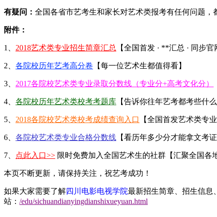
有疑问：
全国各省市艺考生和家长对艺术类报考有任何问题，
附件：
1、
2018艺术类专业招生简章汇总
【全国首发 · **汇总 · 同步
2、
各院校历年艺考高分卷
【每一位艺术生都值得看】
3、
2017各院校艺术类专业录取分数线（专业分+高考文化分）
4、
各院校历年艺术类校考考题库
【告诉你往年艺考都考些什么
5、
2018各院校艺术类校考成绩查询入口
【全国首发艺术类专业
6、
各院校艺术类专业合格分数线
【看历年多少分才能拿文考证
7、
点此入口>>
限时免费加入全国艺术生的社群【汇聚全国各
本页不断更新，请保持关注，祝艺考成功！
如果大家需要了解
四川电影电视学院
最新招生简章、招生信息
站：
/edu/sichuandianyingdianshixueyuan.html