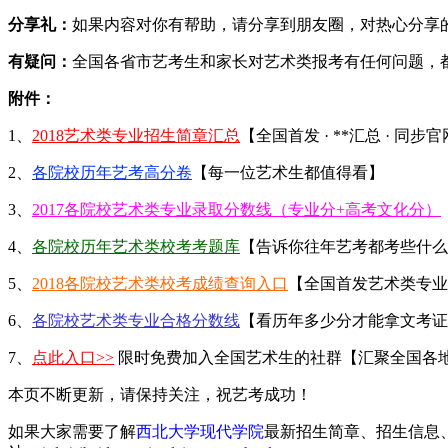
分享礼：
如果内容对你有帮助，请分享到朋友圈，对热心分享的
有疑问：
全国各省市艺考生和家长对艺术类报考有任何问题，
附件：
1、
2018艺术类专业招生简章汇总
【全国首发 · **汇总 · 同步
2、
各院校历年艺考高分卷
【每一位艺术生都值得看】
3、
2017各院校艺术类专业录取分数线（专业分+高考文化分）
4、
各院校历年艺术类校考考题库
【告诉你往年艺考都考些什么
5、
2018各院校艺术类校考成绩查询入口
【全国首发艺术类专业
6、
各院校艺术类专业合格分数线
【看历年多少分才能拿文考证
7、
点此入口>>
限时免费加入全国艺术生的社群【汇聚全国各
本页不断更新，请保持关注，祝艺考成功！
如果大家需要了解
西北大学现代学院
最新招生简章、招生信息