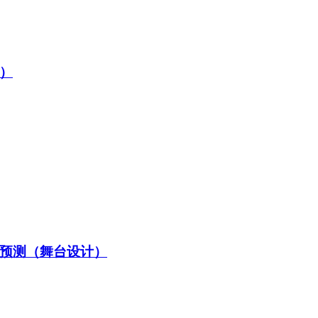
唱）
题预测（舞台设计）