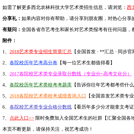
如需了解更多西北农林科技大学艺术类招生信息，请浏览：
西
分享礼：
如果内容对你有帮助，请分享到朋友圈，对热心分享的
有疑问：
全国各省市艺考生和家长对艺术类报考有任何问题，
附件：
1、
2018艺术类专业招生简章汇总
【全国首发 · **汇总 · 同步
2、
各院校历年艺考高分卷
【每一位艺术生都值得看】
3、
2017各院校艺术类专业录取分数线（专业分+高考文化分）
4、
各院校历年艺术类校考考题库
【告诉你往年艺考都考些什么
5、
2018各院校艺术类校考成绩查询入口
【全国首发艺术类专业
6、
各院校艺术类专业合格分数线
【看历年多少分才能拿文考证
7、
点此入口>>
限时免费加入全国艺术生的社群【汇聚全国各
本页不断更新，请保持关注，祝艺考成功！