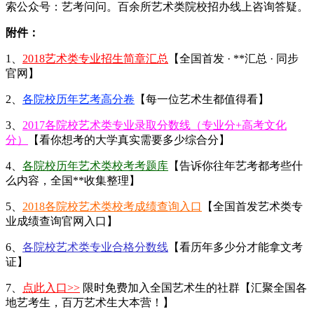
索公众号：艺考问问。百余所艺术类院校招办线上咨询答疑。
附件：
1、
2018艺术类专业招生简章汇总
【全国首发 · **汇总 · 同步
官网】
2、
各院校历年艺考高分卷
【每一位艺术生都值得看】
3、
2017各院校艺术类专业录取分数线（专业分+高考文化
分）
【看你想考的大学真实需要多少综合分】
4、
各院校历年艺术类校考考题库
【告诉你往年艺考都考些什
么内容，全国**收集整理】
5、
2018各院校艺术类校考成绩查询入口
【全国首发艺术类专
业成绩查询官网入口】
6、
各院校艺术类专业合格分数线
【看历年多少分才能拿文考
证】
7、
点此入口>>
限时免费加入全国艺术生的社群【汇聚全国各
地艺考生，百万艺术生大本营！】