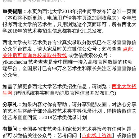
重要提醒：
本页为西北大学2018年招生简章发布汇总唯一页面
（本页将不断更新，电脑用户请将本页添加到收藏夹）今年想
报考西北大学的艺术生，只用浏览这个页面即可，所有西北大
学2018年的艺术类招生信息都将在此汇总发布。
西北大学去年艺术类各专业真实录取分数线已在艺考查查微信
公众平台首发，
请大家及时关注微信公众号：艺考查查
点此
关注后可查询各校录取分数线
或微信搜索公众号：
yikaochacha
艺考查查是全中国唯一接入高校官网数据的移动
端平台，全国累计已有98万名艺术生和家长关注艺考查查微信
公众号。
如需了解更多西北大学艺术类招生信息，请浏览：
西北大学招
生网
(智能系统将实时自动抓取官网信息并发布汇总)
分享礼：
如果内容对你有帮助，请分享到朋友圈，对热心分享
的艺术生将给予部分高校艺术类本科优录计划，详情请微信关
注艺考查查回复：2018艺术类优录计划
有疑问：
全国各省市艺考生和家长对艺术类报考有任何问题，
都可以微信关注公众号：艺考问问【
点此线上咨询
】或微信搜