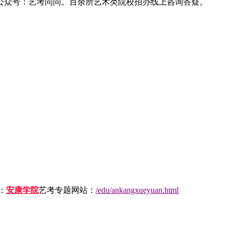
公众号：艺考问问。百余所艺术类院校招办线上咨询答疑。
：
安康学院
艺考专题网站：
/edu/ankangxueyuan.html