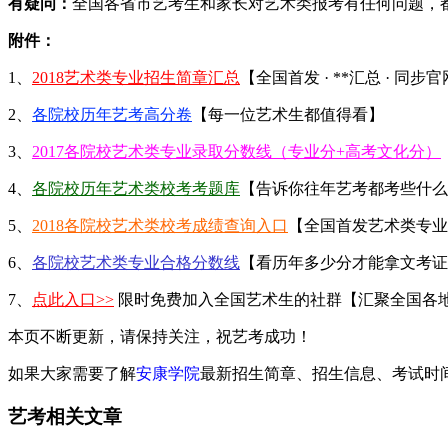
有疑问：
全国各省市艺考生和家长对艺术类报考有任何问题，
附件：
1、
2018艺术类专业招生简章汇总
【全国首发 · **汇总 · 同步
2、
各院校历年艺考高分卷
【每一位艺术生都值得看】
3、
2017各院校艺术类专业录取分数线（专业分+高考文化分）
4、
各院校历年艺术类校考考题库
【告诉你往年艺考都考些什么
5、
2018各院校艺术类校考成绩查询入口
【全国首发艺术类专业
6、
各院校艺术类专业合格分数线
【看历年多少分才能拿文考证
7、
点此入口>>
限时免费加入全国艺术生的社群【汇聚全国各
本页不断更新，请保持关注，祝艺考成功！
如果大家需要了解
安康学院
最新招生简章、招生信息、考试时
艺考相关文章