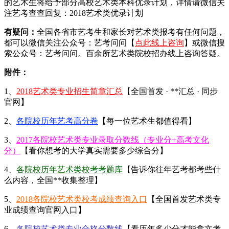
的艺术生将给予部分高校艺术类本科优录计划，详情请微信关
注艺考查查回复：2018艺术类优录计划
有疑问：
全国各省市艺考生和家长对艺术类报考有任何问题，
都可以微信关注公众号：艺考问问【
点此线上咨询
】或微信搜
索公众号：艺考问问。百余所艺术类院校招办线上咨询答疑。
附件：
1、
2018艺术类专业招生简章汇总
【全国首发 · **汇总 · 同步
官网】
2、
各院校历年艺考高分卷
【每一位艺术生都值得看】
3、
2017各院校艺术类专业录取分数线（专业分+高考文化
分）
【看你想考的大学真实需要多少综合分】
4、
各院校历年艺术类校考考题库
【告诉你往年艺考都考些什
么内容，全国**收集整理】
5、
2018各院校艺术类校考成绩查询入口
【全国首发艺术类专
业成绩查询官网入口】
6、
各院校艺术类专业合格分数线
【看历年多少分才能拿文考