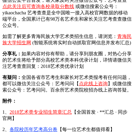
微信公众平台首发，
请大家及时关注微信公众号：艺考查查
点此关注后可查询各校录取分数线
或微信搜索公众号：
yikaochacha
艺考查查是全中国唯一接入高校官网数据的移动
端平台，全国累计已有98万名艺术生和家长关注艺考查查微信
公众号。
如需了解更多青海民族大学艺术类招生信息，请浏览：
青海民
族大学招生网
(智能系统将实时自动抓取官网信息并发布汇总)
分享礼：
如果内容对你有帮助，请分享到朋友圈，对热心分享
的艺术生将给予部分高校艺术类本科优录计划，详情请微信关
注艺考查查回复：2018艺术类优录计划
有疑问：
全国各省市艺考生和家长对艺术类报考有任何问题，
都可以微信关注公众号：艺考问问【
点此线上咨询
】或微信搜
索公众号：艺考问问。百余所艺术类院校招办线上咨询答疑。
附件：
1、
2018艺术类专业招生简章汇总
【全国首发 · **汇总 · 同步
官网】
2、
各院校历年艺考高分卷
【每一位艺术生都值得看】