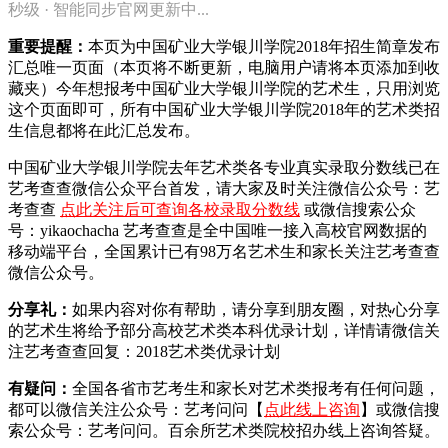
秒级 · 智能同步官网更新中...
重要提醒：
本页为中国矿业大学银川学院2018年招生简章发布
汇总唯一页面（本页将不断更新，电脑用户请将本页添加到收
藏夹）今年想报考中国矿业大学银川学院的艺术生，只用浏览
这个页面即可，所有中国矿业大学银川学院2018年的艺术类招
生信息都将在此汇总发布。
中国矿业大学银川学院去年艺术类各专业真实录取分数线已在
艺考查查微信公众平台首发，
请大家及时关注微信公众号：艺
考查查
点此关注后可查询各校录取分数线
或微信搜索公众
号：yikaochacha
艺考查查是全中国唯一接入高校官网数据的
移动端平台，全国累计已有98万名艺术生和家长关注艺考查查
微信公众号。
分享礼：
如果内容对你有帮助，请分享到朋友圈，对热心分享
的艺术生将给予部分高校艺术类本科优录计划，详情请微信关
注艺考查查回复：2018艺术类优录计划
有疑问：
全国各省市艺考生和家长对艺术类报考有任何问题，
都可以微信关注公众号：艺考问问【
点此线上咨询
】或微信搜
索公众号：艺考问问。百余所艺术类院校招办线上咨询答疑。