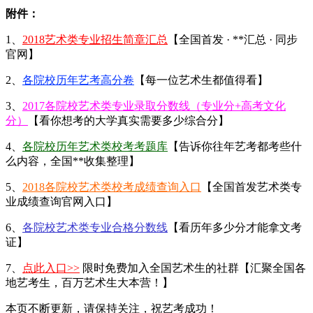
附件：
1、
2018艺术类专业招生简章汇总
【全国首发 · **汇总 · 同步
官网】
2、
各院校历年艺考高分卷
【每一位艺术生都值得看】
3、
2017各院校艺术类专业录取分数线（专业分+高考文化
分）
【看你想考的大学真实需要多少综合分】
4、
各院校历年艺术类校考考题库
【告诉你往年艺考都考些什
么内容，全国**收集整理】
5、
2018各院校艺术类校考成绩查询入口
【全国首发艺术类专
业成绩查询官网入口】
6、
各院校艺术类专业合格分数线
【看历年多少分才能拿文考
证】
7、
点此入口>>
限时免费加入全国艺术生的社群【汇聚全国各
地艺考生，百万艺术生大本营！】
本页不断更新，请保持关注，祝艺考成功！