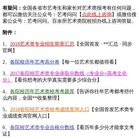
有疑问：
全国各省市艺考生和家长对艺术类报考有任何问题，
都可以微信关注公众号：艺考问问【
点此线上咨询
】或微信搜
索公众号：艺考问问。百余所艺术类院校招办线上咨询答疑。
附件：
1、
2018艺术类专业招生简章汇总
【全国首发 · **汇总 · 同步
官网】
2、
各院校历年艺考高分卷
【每一位艺术生都值得看】
3、
2017各院校艺术类专业录取分数线（专业分+高考文化
分）
【看你想考的大学真实需要多少综合分】
4、
各院校历年艺术类校考考题库
【告诉你往年艺考都考些什
么内容，全国**收集整理】
5、
2018各院校艺术类校考成绩查询入口
【全国首发艺术类专
业成绩查询官网入口】
6、
各院校艺术类专业合格分数线
【看历年多少分才能拿文考
证】