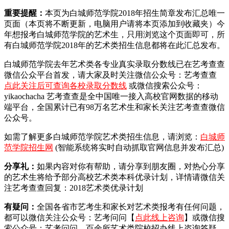
重要提醒：
本页为白城师范学院2018年招生简章发布汇总唯一
页面（本页将不断更新，电脑用户请将本页添加到收藏夹）今
年想报考白城师范学院的艺术生，只用浏览这个页面即可，所
有白城师范学院2018年的艺术类招生信息都将在此汇总发布。
白城师范学院去年艺术类各专业真实录取分数线已在艺考查查
微信公众平台首发，
请大家及时关注微信公众号：艺考查查
点此关注后可查询各校录取分数线
或微信搜索公众号：
yikaochacha
艺考查查是全中国唯一接入高校官网数据的移动
端平台，全国累计已有98万名艺术生和家长关注艺考查查微信
公众号。
如需了解更多白城师范学院艺术类招生信息，请浏览：
白城师
范学院招生网
(智能系统将实时自动抓取官网信息并发布汇总)
分享礼：
如果内容对你有帮助，请分享到朋友圈，对热心分享
的艺术生将给予部分高校艺术类本科优录计划，详情请微信关
注艺考查查回复：2018艺术类优录计划
有疑问：
全国各省市艺考生和家长对艺术类报考有任何问题，
都可以微信关注公众号：艺考问问【
点此线上咨询
】或微信搜
索公众号：艺考问问。百余所艺术类院校招办线上咨询答疑。