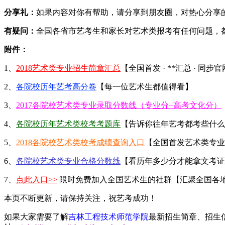
分享礼：
如果内容对你有帮助，请分享到朋友圈，对热心分享的
有疑问：
全国各省市艺考生和家长对艺术类报考有任何问题，
附件：
1、
2018艺术类专业招生简章汇总
【全国首发 · **汇总 · 同步
2、
各院校历年艺考高分卷
【每一位艺术生都值得看】
3、
2017各院校艺术类专业录取分数线（专业分+高考文化分）
4、
各院校历年艺术类校考考题库
【告诉你往年艺考都考些什么
5、
2018各院校艺术类校考成绩查询入口
【全国首发艺术类专业
6、
各院校艺术类专业合格分数线
【看历年多少分才能拿文考证
7、
点此入口>>
限时免费加入全国艺术生的社群【汇聚全国各
本页不断更新，请保持关注，祝艺考成功！
如果大家需要了解
吉林工程技术师范学院
最新招生简章、招生