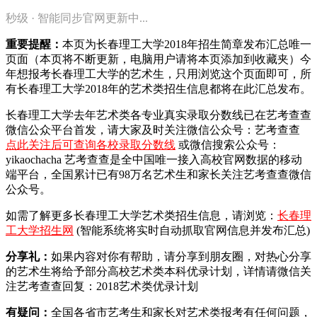
秒级 · 智能同步官网更新中...
重要提醒：
本页为长春理工大学2018年招生简章发布汇总唯一
页面（本页将不断更新，电脑用户请将本页添加到收藏夹）今
年想报考长春理工大学的艺术生，只用浏览这个页面即可，所
有长春理工大学2018年的艺术类招生信息都将在此汇总发布。
长春理工大学去年艺术类各专业真实录取分数线已在艺考查查
微信公众平台首发，
请大家及时关注微信公众号：艺考查查
点此关注后可查询各校录取分数线
或微信搜索公众号：
yikaochacha
艺考查查是全中国唯一接入高校官网数据的移动
端平台，全国累计已有98万名艺术生和家长关注艺考查查微信
公众号。
如需了解更多长春理工大学艺术类招生信息，请浏览：
长春理
工大学招生网
(智能系统将实时自动抓取官网信息并发布汇总)
分享礼：
如果内容对你有帮助，请分享到朋友圈，对热心分享
的艺术生将给予部分高校艺术类本科优录计划，详情请微信关
注艺考查查回复：2018艺术类优录计划
有疑问：
全国各省市艺考生和家长对艺术类报考有任何问题，