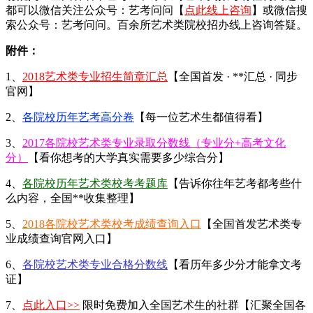
都可以微信关注公众号：艺考问问【
点此线上咨询
】或微信搜
索公众号：艺考问问。百余所艺术类院校招办线上咨询答疑。
附件：
1、
2018艺术类专业招生简章汇总
【全国首发 · **汇总 · 同步
官网】
2、
各院校历年艺考高分卷
【每一位艺术生都值得看】
3、
2017各院校艺术类专业录取分数线（专业分+高考文化
分）
【看你想考的大学真实需要多少综合分】
4、
各院校历年艺术类校考考题库
【告诉你往年艺考都考些什
么内容，全国**收集整理】
5、
2018各院校艺术类校考成绩查询入口
【全国首发艺术类专
业成绩查询官网入口】
6、
各院校艺术类专业合格分数线
【看历年多少分才能拿文考
证】
7、
点此入口>>
限时免费加入全国艺术生的社群【汇聚全国各