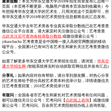
重要提醒：
本页为华东交通大学2018年招生简章发布汇总唯一
页面（本页将不断更新，电脑用户请将本页添加到收藏夹）今
年想报考华东交通大学的艺术生，只用浏览这个页面即可，所
有华东交通大学2018年的艺术类招生信息都将在此汇总发布。
华东交通大学去年艺术类各专业真实录取分数线已在艺考查查
微信公众平台首发，
请大家及时关注微信公众号：艺考查查
点此关注后可查询各校录取分数线
或微信搜索公众号：
yikaochacha
艺考查查是全中国唯一接入高校官网数据的移动
端平台，全国累计已有98万名艺术生和家长关注艺考查查微信
公众号。
如需了解更多华东交通大学艺术类招生信息，请浏览：
华东交
通大学招生网
(智能系统将实时自动抓取官网信息并发布汇总)
分享礼：
如果内容对你有帮助，请分享到朋友圈，对热心分享
的艺术生将给予部分高校艺术类本科优录计划，详情请微信关
注艺考查查回复：2018艺术类优录计划
有疑问：
全国各省市艺考生和家长对艺术类报考有任何问题，
都可以微信关注公众号：艺考问问【
点此线上咨询
】或微信搜
索公众号：艺考问问。百余所艺术类院校招办线上咨询答疑。