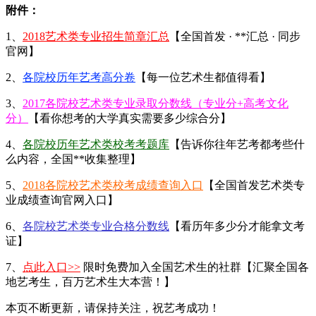
附件：
1、
2018艺术类专业招生简章汇总
【全国首发 · **汇总 · 同步
官网】
2、
各院校历年艺考高分卷
【每一位艺术生都值得看】
3、
2017各院校艺术类专业录取分数线（专业分+高考文化
分）
【看你想考的大学真实需要多少综合分】
4、
各院校历年艺术类校考考题库
【告诉你往年艺考都考些什
么内容，全国**收集整理】
5、
2018各院校艺术类校考成绩查询入口
【全国首发艺术类专
业成绩查询官网入口】
6、
各院校艺术类专业合格分数线
【看历年多少分才能拿文考
证】
7、
点此入口>>
限时免费加入全国艺术生的社群【汇聚全国各
地艺考生，百万艺术生大本营！】
本页不断更新，请保持关注，祝艺考成功！