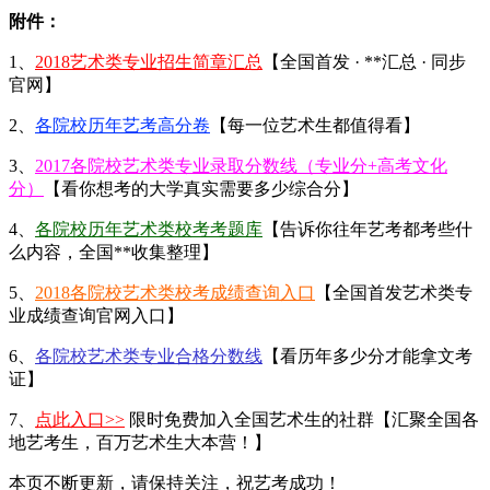
附件：
1、
2018艺术类专业招生简章汇总
【全国首发 · **汇总 · 同步
官网】
2、
各院校历年艺考高分卷
【每一位艺术生都值得看】
3、
2017各院校艺术类专业录取分数线（专业分+高考文化
分）
【看你想考的大学真实需要多少综合分】
4、
各院校历年艺术类校考考题库
【告诉你往年艺考都考些什
么内容，全国**收集整理】
5、
2018各院校艺术类校考成绩查询入口
【全国首发艺术类专
业成绩查询官网入口】
6、
各院校艺术类专业合格分数线
【看历年多少分才能拿文考
证】
7、
点此入口>>
限时免费加入全国艺术生的社群【汇聚全国各
地艺考生，百万艺术生大本营！】
本页不断更新，请保持关注，祝艺考成功！