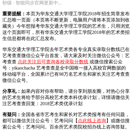
秒级 · 智能同步官网更新中...
重要提醒：
本页为华东交通大学理工学院2018年招生简章发布
汇总唯一页面（本页将不断更新，电脑用户请将本页添加到收
藏夹）今年想报考华东交通大学理工学院的艺术生，只用浏览
这个页面即可，所有华东交通大学理工学院2018年的艺术类招
生信息都将在此汇总发布。
华东交通大学理工学院去年艺术类各专业真实录取分数线已在
艺考查查微信公众平台首发，
请大家及时关注微信公众号：艺
考查查
点此关注后可查询各校录取分数线
或微信搜索公众
号：yikaochacha
艺考查查是全中国唯一接入高校官网数据的
移动端平台，全国累计已有98万名艺术生和家长关注艺考查查
微信公众号。
分享礼：
如果内容对你有帮助，请分享到朋友圈，对热心分享
的艺术生将给予部分高校艺术类本科优录计划，详情请微信关
注艺考查查回复：2018艺术类优录计划
有疑问：
全国各省市艺考生和家长对艺术类报考有任何问题，
都可以微信关注公众号：艺考问问【
点此线上咨询
】或微信搜
索公众号：艺考问问。百余所艺术类院校招办线上咨询答疑。