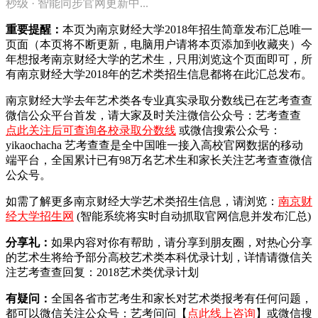
秒级 · 智能同步官网更新中...
重要提醒：
本页为南京财经大学2018年招生简章发布汇总唯一
页面（本页将不断更新，电脑用户请将本页添加到收藏夹）今
年想报考南京财经大学的艺术生，只用浏览这个页面即可，所
有南京财经大学2018年的艺术类招生信息都将在此汇总发布。
南京财经大学去年艺术类各专业真实录取分数线已在艺考查查
微信公众平台首发，
请大家及时关注微信公众号：艺考查查
点此关注后可查询各校录取分数线
或微信搜索公众号：
yikaochacha
艺考查查是全中国唯一接入高校官网数据的移动
端平台，全国累计已有98万名艺术生和家长关注艺考查查微信
公众号。
如需了解更多南京财经大学艺术类招生信息，请浏览：
南京财
经大学招生网
(智能系统将实时自动抓取官网信息并发布汇总)
分享礼：
如果内容对你有帮助，请分享到朋友圈，对热心分享
的艺术生将给予部分高校艺术类本科优录计划，详情请微信关
注艺考查查回复：2018艺术类优录计划
有疑问：
全国各省市艺考生和家长对艺术类报考有任何问题，
都可以微信关注公众号：艺考问问【
点此线上咨询
】或微信搜