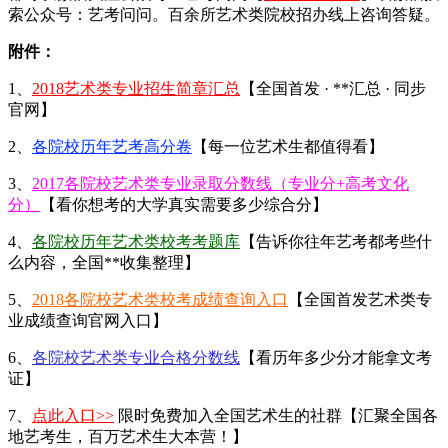
索公众号：艺考问问。百余所艺术类院校招办线上咨询答疑。
附件：
1、
2018艺术类专业招生简章汇总
【全国首发 · **汇总 · 同步
官网】
2、
各院校历年艺考高分卷
【每一位艺术生都值得看】
3、
2017各院校艺术类专业录取分数线（专业分+高考文化
分）
【看你想考的大学真实需要多少综合分】
4、
各院校历年艺术类校考考题库
【告诉你往年艺考都考些什
么内容，全国**收集整理】
5、
2018各院校艺术类校考成绩查询入口
【全国首发艺术类专
业成绩查询官网入口】
6、
各院校艺术类专业合格分数线
【看历年多少分才能拿文考
证】
7、
点此入口>>
限时免费加入全国艺术生的社群【汇聚全国各
地艺考生，百万艺术生大本营！】