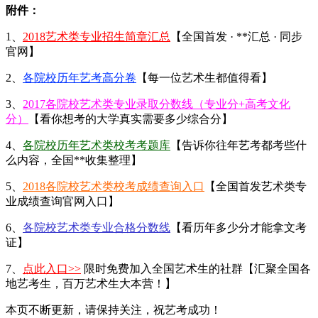
附件：
1、
2018艺术类专业招生简章汇总
【全国首发 · **汇总 · 同步
官网】
2、
各院校历年艺考高分卷
【每一位艺术生都值得看】
3、
2017各院校艺术类专业录取分数线（专业分+高考文化
分）
【看你想考的大学真实需要多少综合分】
4、
各院校历年艺术类校考考题库
【告诉你往年艺考都考些什
么内容，全国**收集整理】
5、
2018各院校艺术类校考成绩查询入口
【全国首发艺术类专
业成绩查询官网入口】
6、
各院校艺术类专业合格分数线
【看历年多少分才能拿文考
证】
7、
点此入口>>
限时免费加入全国艺术生的社群【汇聚全国各
地艺考生，百万艺术生大本营！】
本页不断更新，请保持关注，祝艺考成功！