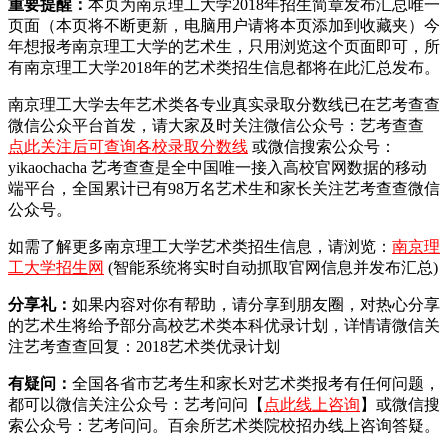
重要提醒：
本页为南京理工大学2018年招生简章发布汇总唯一
页面（本页将不断更新，电脑用户请将本页添加到收藏夹）今
年想报考南京理工大学的艺术生，只用浏览这个页面即可，所
有南京理工大学2018年的艺术类招生信息都将在此汇总发布。
南京理工大学去年艺术类各专业真实录取分数线已在艺考查查
微信公众平台首发，
请大家及时关注微信公众号：艺考查查
点此关注后可查询各校录取分数线
或微信搜索公众号：
yikaochacha
艺考查查是全中国唯一接入高校官网数据的移动
端平台，全国累计已有98万名艺术生和家长关注艺考查查微信
公众号。
如需了解更多南京理工大学艺术类招生信息，请浏览：
南京理
工大学招生网
(智能系统将实时自动抓取官网信息并发布汇总)
分享礼：
如果内容对你有帮助，请分享到朋友圈，对热心分享
的艺术生将给予部分高校艺术类本科优录计划，详情请微信关
注艺考查查回复：2018艺术类优录计划
有疑问：
全国各省市艺考生和家长对艺术类报考有任何问题，
都可以微信关注公众号：艺考问问【
点此线上咨询
】或微信搜
索公众号：艺考问问。百余所艺术类院校招办线上咨询答疑。