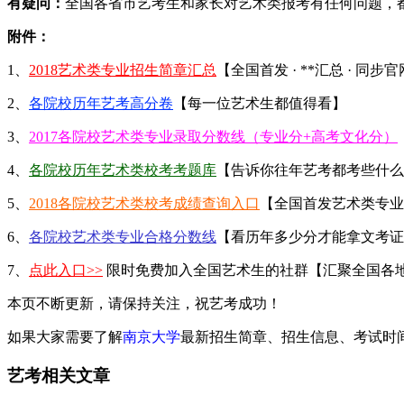
有疑问：
全国各省市艺考生和家长对艺术类报考有任何问题，
附件：
1、
2018艺术类专业招生简章汇总
【全国首发 · **汇总 · 同步
2、
各院校历年艺考高分卷
【每一位艺术生都值得看】
3、
2017各院校艺术类专业录取分数线（专业分+高考文化分）
4、
各院校历年艺术类校考考题库
【告诉你往年艺考都考些什么
5、
2018各院校艺术类校考成绩查询入口
【全国首发艺术类专业
6、
各院校艺术类专业合格分数线
【看历年多少分才能拿文考证
7、
点此入口>>
限时免费加入全国艺术生的社群【汇聚全国各
本页不断更新，请保持关注，祝艺考成功！
如果大家需要了解
南京大学
最新招生简章、招生信息、考试时
艺考相关文章