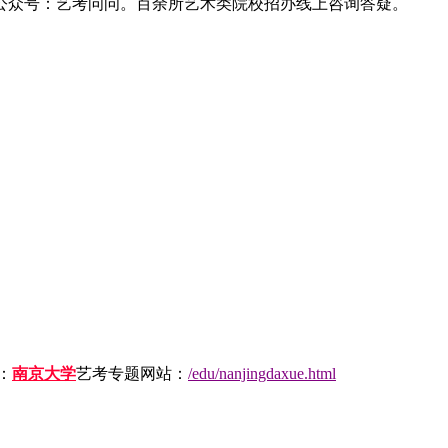
公众号：艺考问问。百余所艺术类院校招办线上咨询答疑。
：
南京大学
艺考专题网站：
/edu/nanjingdaxue.html