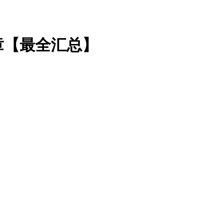
章【最全汇总】